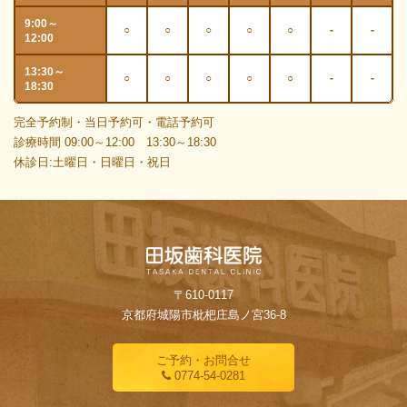
9:00～
○
○
○
○
○
-
-
12:00
13:30～
○
○
○
○
○
-
-
18:30
完全予約制・当日予約可・電話予約可
診療時間 09:00～12:00 13:30～18:30
休診日:土曜日・日曜日・祝日
〒610-0117
京都府城陽市枇杷庄島ノ宮36-8
ご予約・お問合せ
0774-54-0281