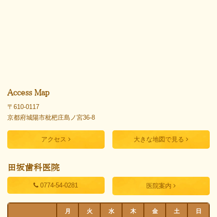
Access Map
〒610-0117
京都府城陽市枇杷庄島ノ宮36-8
アクセス
大きな地図で見る
田坂歯科医院
0774-54-0281
医院案内
月
火
水
木
金
土
日